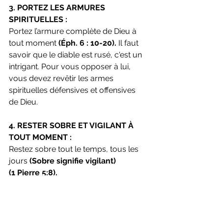
3. PORTEZ LES ARMURES 
SPIRITUELLES :
Portez l’armure complète de Dieu à 
tout moment
 (Éph. 6 : 10-20). 
Il faut 
savoir que le diable est rusé, c'est un 
intrigant. Pour vous opposer à lui, 
vous devez revêtir les armes 
spirituelles défensives et offensives 
de Dieu.
4. RESTER SOBRE ET VIGILANT À 
TOUT MOMENT :
Restez sobre tout le temps, tous les 
jours 
(Sobre signifie vigilant)
(1 Pierre 5:8).
NB : 
Le diable a la vie facile dans la vie des 
gens qui n'ont pas Jésus-Christ dans 