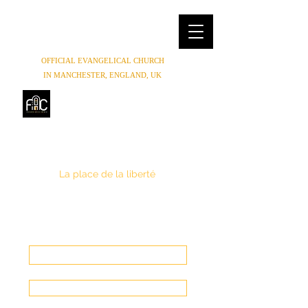
OFFICIAL EVANGELICAL CHURCH
IN MANCHESTER, ENGLAND, UK
FREEDOM HOUSE
CHURCH
MANCHESTER
La place de la liberté
(0044) 07852854619
,
(0044) 01614654944
Freedomhouse.church@yahoo.com
Faire un Don
Entrer en contact