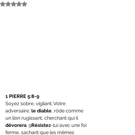
Noté NaN étoiles sur 5.
1 PIERRE 5:8-9
Soyez sobre, vigilant. Votre 
adversaire, 
le diable
, rôde comme 
un lion rugissant, cherchant qui il 
dévorera
. 9
Résistez
-lui avec une foi 
ferme, sachant que les mêmes 