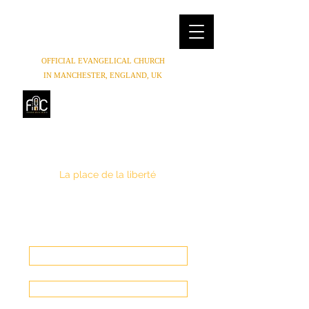
OFFICIAL EVANGELICAL CHURCH
IN MANCHESTER, ENGLAND, UK
FREEDOM HOUSE
CHURCH
MANCHESTER
La place de la liberté
(0044) 07852854619
,
(0044) 01614654944
Freedomhouse.church@yahoo.com
Faire un Don
Entrer en contact