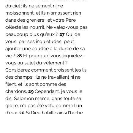
du ciel : ils ne sèment ni ne 
moissonnent, et ils n'amassent rien 
dans des greniers ; et votre Père 
céleste les nourrit. Ne valez-vous pas 
beaucoup plus qu'eux ? 
27 
Qui de 
vous, par ses inquiétudes, peut 
ajouter une coudée à la durée de sa 
vie ? 
28
 Et pourquoi vous inquiétez-
vous au sujet du vêtement ? 
Considérez comment croissent les lis 
des champs : ils ne travaillent ni ne 
filent, et ils sont comme des 
chardons. 
29 
Cependant, je vous le 
dis, Salomon même, dans toute sa 
gloire, n'a pas été vêtu comme l'un 
d'eux. 
30 
Si Dieu habille ainsi l'herbe 
des champs, qui existe aujourd'hui et 
qui demain sera jetée au four, ne 