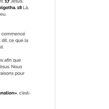
t. 
17 
Jésus, 
lgotha. 18 
Là, 
eu. 
ai commencé 
dit, ce que la 
t.
s afin que 
Jésus. Nous 
 raisons pour 
mnation»
, c'est-