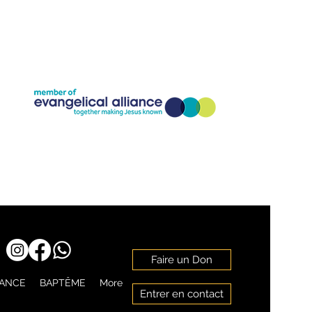
Company Registration Number:11773826
Charity Registration Number: 1186818
Faire un Don
RANCE
BAPTÊME
More
Entrer en contact