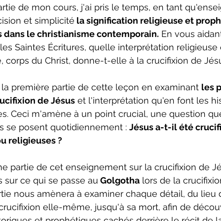
tie de mon cours, j'ai pris le temps, en tant qu'ensei
ision et simplicité
 la signification religieuse et prop
s dans le christianisme contemporain.
 En vous aidant
s Saintes Écritures, quelle interprétation religieuse 
, corps du Christ, donne-t-elle à la crucifixion de Jés
la première partie de cette leçon en examinant 
les 
rucifixion de Jésus
 et l'interprétation qu'en font les hi
s. Ceci m'amène à un point crucial, une question qu
s se posent quotidiennement : 
Jésus a-t-il été crucif
ou religieuses ?
 partie de cet enseignement sur la crucifixion de J
 sur ce qui se passe au
 Golgotha
 ​​lors de la crucifix
tie nous amènera à examiner chaque détail, du lieu 
rucifixion elle-même, jusqu'à sa mort, afin de découv
riques et prophétiques cachés derrière le récit de la 