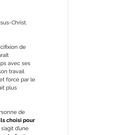
sus-Christ.
ifixion de 
raît 
mps avec ses 
on travail 
t forcé par le 
it plus 
ersonne de 
ls choisi pour 
l s’agit d’une 