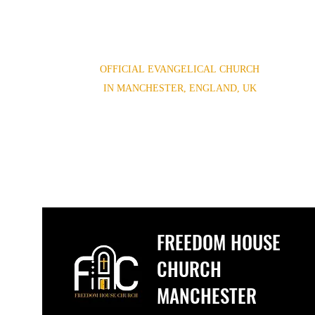
OFFICIAL EVANGELICAL CHURCH
IN MANCHESTER, ENGLAND, UK
(0044) 07852854619,(0044) 01614654944
Freedomhouse.church@yahoo.com
FREEDOM HOUSE
CHURCH
MANCHESTER