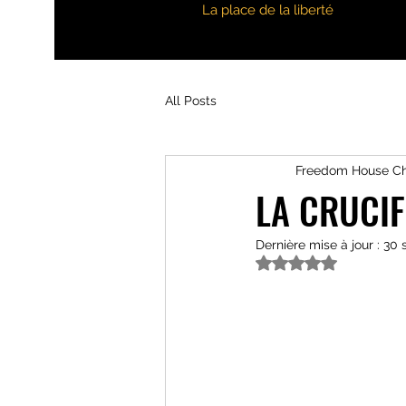
La place de la liberté
All Posts
Freedom House C
LA CRUCIF
Dernière mise à jour :
30 
Noté NaN étoiles s