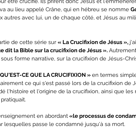
 pour être crucifié. Ils prirent donc Jésus et l'emmenèren
rriva au lieu appelé Crâne, qui en hébreu se nomme 
Go
deux autres avec lui, un de chaque côté, et Jésus au mili
tie de cette série sur 
« La Crucifixion de Jésus », 
j'
e dit la Bible sur la crucifixion de Jésus ».
 Autrement 
sous forme narrative, sur la crucifixion de Jésus-Chris
 QU'EST-CE QUE LA CRUCIFIXION » 
en termes simple
irement ce qui s'est passé lors de la crucifixion de 
l'histoire et l'origine de la crucifixion, ainsi que les
pratiquait.
 enseignement en abordant
 «le processus de conda
ar lesquelles passe le condamné jusqu'à sa mort.