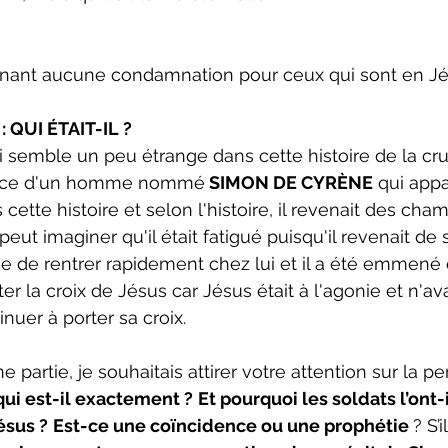
tenant aucune condamnation pour ceux qui sont en Jé
 QUI ÉTAIT-IL ?
semble un peu étrange dans cette histoire de la cruc
ence d'un homme nommé
 SIMON DE CYRÈNE
 qui appa
ette histoire et selon l'histoire, il revenait des cha
eut imaginer qu'il était fatigué puisqu'il revenait de s
ée de rentrer rapidement chez lui et il a été emmené e
er la croix de Jésus car Jésus était à l'agonie et n'ava
nuer à porter sa croix.
partie, je souhaitais attirer votre attention sur la p
qui est-il exactement ?
Et pourquoi les soldats l’ont-i
ésus ?
Est-ce une coïncidence ou une prophétie 
? S’i