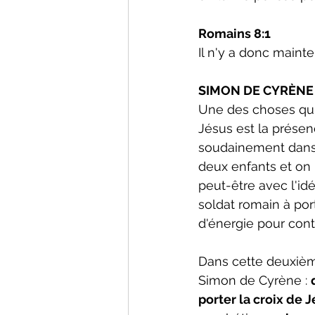
Romains 8:1
Il n'y a donc main
SIMON DE CYRÈNE :
Une des choses qui 
Jésus est la prés
soudainement dans c
deux enfants et on p
peut-être avec l'id
soldat romain à port
d'énergie pour conti
Dans cette deuxième 
Simon de Cyrène : 
porter la croix de J