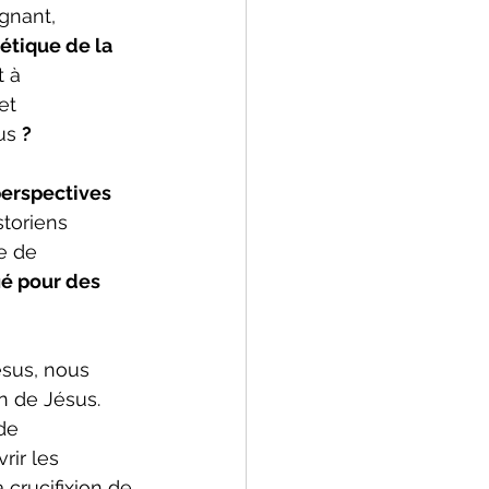
gnant, 
hétique de la 
 à 
et 
us 
?
perspectives 
storiens 
e de 
ié pour des 
ésus, nous 
ion de Jésus. 
de 
rir les 
crucifixion de 