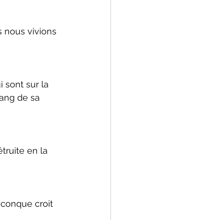
s nous vivions 
 sont sur la 
sang de sa 
étruite en la 
iconque croit 