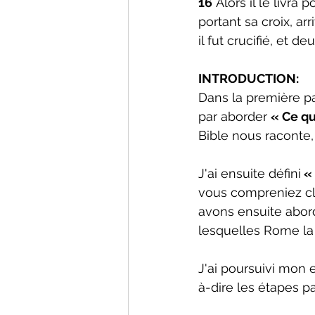
16
 Alors il le livra
portant sa croix, a
il fut crucifié, et 
INTRODUCTION:
Dans la première par
par aborder 
« Ce qu
Bible nous raconte, 
J'ai ensuite défini
 «
vous compreniez cla
avons ensuite abordé 
lesquelles Rome la 
J'ai poursuivi mon
à-dire les étapes p