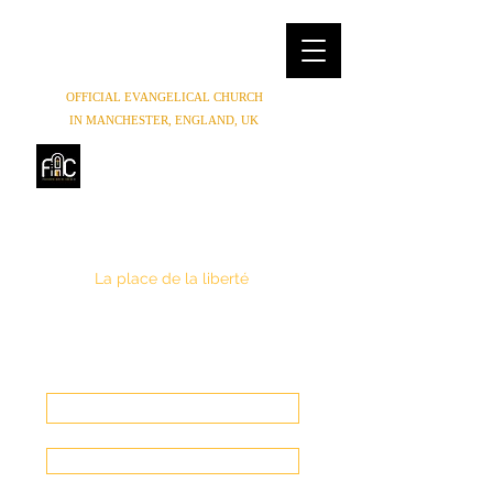
OFFICIAL EVANGELICAL CHURCH
IN MANCHESTER, ENGLAND, UK
FREEDOM HOUSE
CHURCH
MANCHESTER
La place de la liberté
(0044) 07852854619
,
(0044) 01614654944
Freedomhouse.church@yahoo.com
Faire un Don
Entrer en contact