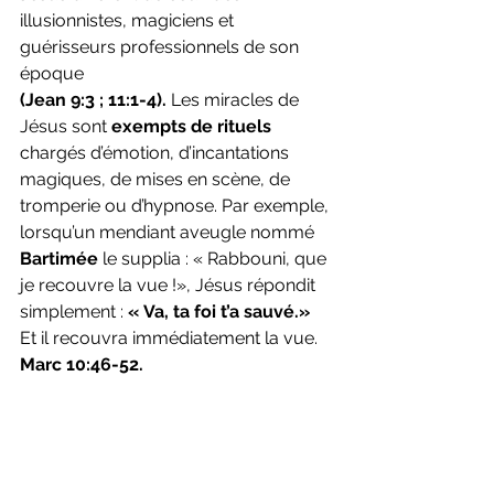
illusionnistes, magiciens et 
guérisseurs professionnels de son 
époque 
(Jean 9:3 ; 11:1-4). 
Les miracles de 
Jésus sont
 exempts de rituels
chargés d’émotion, d’incantations 
magiques, de mises en scène, de 
tromperie ou d’hypnose. Par exemple, 
lorsqu’un mendiant aveugle nommé 
Bartimée
 le supplia : « Rabbouni, que 
je recouvre la vue !», Jésus répondit 
simplement : 
« Va, ta foi t’a sauvé.» 
Et il recouvra immédiatement la vue. 
Marc 10:46-52.
4. CELA SE PRODUIT À LA VUE 
PUBLIQUE DE TÉMOINS :
Si l’on considère tous les récits des 