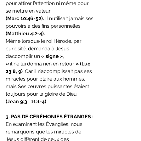
pour attirer l’attention ni même pour 
se mettre en valeur 
(Marc 10:46-52).
 Il n’utilisait jamais ses 
pouvoirs à des fins personnelles 
(Matthieu 4:2-4).
Même lorsque le roi Hérode, par 
curiosité, demanda à Jésus 
d’accomplir un
 « signe »,
«
 il ne lui donna rien en retour 
»
(Luc 
23:8, 9)
. Car il n’accomplissait pas ses 
miracles pour plaire aux hommes, 
mais Ses œuvres puissantes étaient 
toujours pour la gloire de Dieu
(Jean 9:3 ; 11:1-4)
3. PAS DE CÉRÉMONIES ÉTRANGES :
En examinant les Évangiles, nous 
remarquons que les miracles de 
Jésus diffèrent de ceux des 