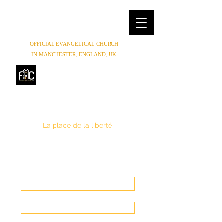
OFFICIAL EVANGELICAL CHURCH
IN MANCHESTER, ENGLAND, UK
FREEDOM HOUSE
CHURCH
MANCHESTER
La place de la liberté
(0044) 07852854619
,
(0044) 01614654944
Freedomhouse.church@yahoo.com
Faire un Don
Entrer en contact