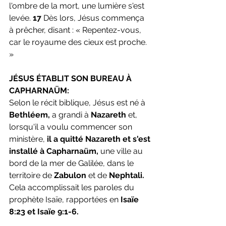
l'ombre de la mort, une lumière s'est 
levée. 
17
 Dès lors, Jésus commença 
à prêcher, disant : « Repentez-vous, 
car le royaume des cieux est proche. 
»
JÉSUS ÉTABLIT SON BUREAU À 
CAPHARNAÜM:
Selon le récit biblique, Jésus est né à
Bethléem, 
a grandi à 
Nazareth 
et, 
lorsqu'il a voulu commencer son 
ministère, 
il a quitté Nazareth et s'est 
installé à Capharnaüm, 
une ville au 
bord de la mer de Galilée, dans le 
territoire de 
Zabulon 
et de 
Nephtali. 
Cela accomplissait les paroles du 
prophète Isaïe, rapportées en
 Isaïe 
8:23 et Isaïe 9:1-6.