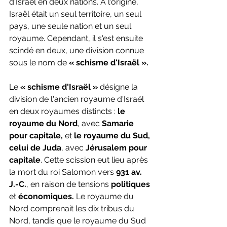
d'Israël en deux nations. À l'origine, 
Israël était un seul territoire, un seul 
pays, une seule nation et un seul 
royaume. Cependant, il s'est ensuite 
scindé en deux, une division connue 
sous le nom de
 « schisme d'Israël ».
Le 
« schisme d'Israël »
 désigne la 
division de l'ancien royaume d'Israël 
en deux royaumes distincts : 
le 
royaume du Nord
, avec 
Samarie 
pour capitale,
 et 
le royaume du Sud, 
celui de Juda
, avec 
Jérusalem pour 
capitale
. Cette scission eut lieu après 
la mort du roi Salomon vers 
931 av. 
J.-C.
, en raison de tensions 
politiques
et 
économiques.
 Le royaume du 
Nord comprenait les dix tribus du 
Nord, tandis que le royaume du Sud 