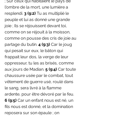
; Sur ceux qui habitaient le pays de 
l'ombre de la mort, une lumière a 
resplendi. 
3 (9:2) 
Tu as multiplié le 
peuple et lui as donné une grande 
joie ; Ils se réjouissent devant toi, 
comme on se réjouit à la moisson, 
comme on pousse des cris de joie au 
partage du butin.
 4 (9:3)
 Car le joug 
qui pesait sur eux, le bâton qui 
frappait leur dos, la verge de leur 
oppresseur, tu les as brisés, comme 
aux jours de Madian.
 5 (9:4) 
Car toute 
chaussure usée par le combat, tout 
vêtement de guerre usé, roulé dans 
le sang, sera livré à la flamme 
ardente, pour être dévoré par le feu.
6 (9:5)
 Car un enfant nous est né, un 
fils nous est donné, et la domination 
reposera sur son épaule ; on 