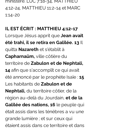
ministère. LUC 7:18-34, MATTHIEU 
4:12-24, MATTHIEU 11:2-14 et MARC 
1:14-20
IL EST ÉCRIT : MATTHIEU 4:12-17
Lorsque Jésus apprit que 
Jean avait 
été trahi, il se retira en Galilée. 13
 Il 
quitta
 Nazareth 
et s'établit à 
Capharnaüm, 
ville côtière du 
territoire de 
Zabulon et de Nephtali, 
14
 afin que s'accomplît ce qui avait 
été annoncé par le prophète Isaïe : 
15
Les habitants de 
Zabulon et de 
Nephtali,
 du territoire côtier, de la 
région au-delà du Jourdain, 
et de la 
Galilée des nations,
16
 le peuple qui 
était assis dans les ténèbres a vu une 
grande lumière ; et sur ceux qui 
étaient assis dans ce territoire et dans 