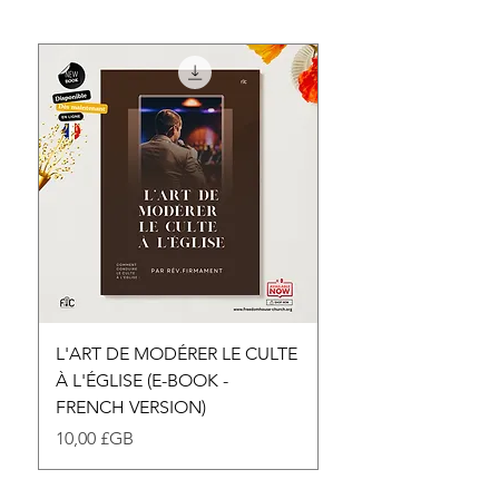
L'ART DE MODÉRER LE CULTE
THE ART OF MODE
À L'ÉGLISE (E-BOOK -
CHURCH WORSHIP (
FRENCH VERSION)
ENGLISH VERSION)
Prix
Prix
10,00 £GB
10,00 £GB