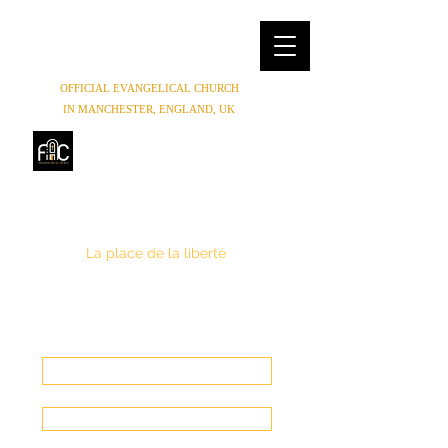
OFFICIAL EVANGELICAL CHURCH
IN MANCHESTER, ENGLAND, UK
FREEDOM HOUSE
CHURCH
MANCHESTER
La place de la liberté
(0044) 07852854619
,
(0044) 01614654944
Freedomhouse.church@yahoo.com
Faire un Don
Entrer en contact